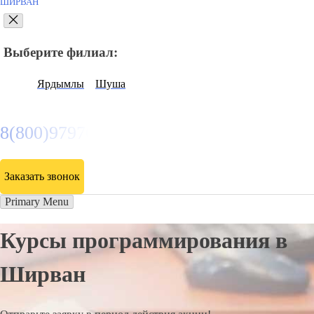
ШИРВАН
Выберите филиал:
Ярдымлы
Шуша
8(800)9797043
Заказать звонок
Primary Menu
Курсы программирования в
Ширван