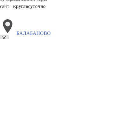
сайт -
круглосуточно
БАЛАБАНОВО
Выберите филиал:
Таруса
Мосальск
Калуга
Белоусово
Медынь
Мещ
Жиздра
Кондрово
Боровск
8(800)9797043
Заказать звонок
Курсы программирования в Балабанове
Для кого
Цены
Сотрудничест