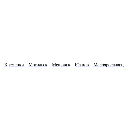
Кременки
Мосальск
Мещовск
Юхнов
Малоярославец