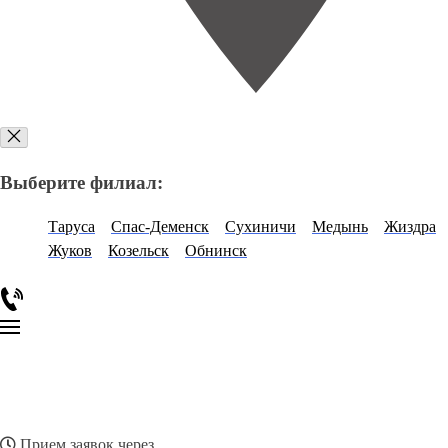
Выберите филиал:
Таруса
Спас-Деменск
Сухиничи
Медынь
Жиздра
Жуков
Козельск
Обнинск
Прием заявок через