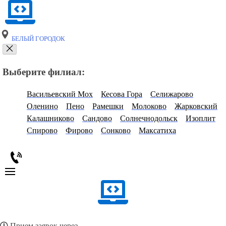
БЕЛЫЙ ГОРОДОК
Выберите филиал:
Васильевский Мох
Кесова Гора
Селижарово
Оленино
Пено
Рамешки
Молоково
Жарковский
Калашниково
Сандово
Солнечнодольск
Изоплит
Спирово
Фирово
Сонково
Максатиха
Прием заявок через