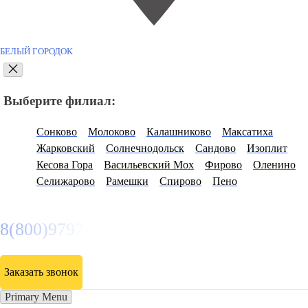
БЕЛЫЙ ГОРОДОК
Выберите филиал:
Сонково
Молоково
Калашниково
Максатиха
Жарковский
Солнечнодольск
Сандово
Изоплит
Кесова Гора
Васильевский Мох
Фирово
Оленино
Селижарово
Рамешки
Спирово
Пено
8(800)9797043
Заказать звонок
Primary Menu