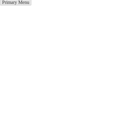
Primary Menu
Курсы программирования в
Минске
Отправьте заявку в период действия акции!
и получите бонус.