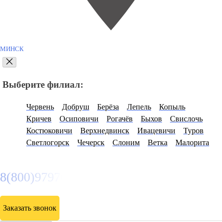
МИНСК
Выберите филиал:
Червень
Добруш
Берёза
Лепель
Копыль
Кричев
Осиповичи
Рогачёв
Быхов
Свислочь
Костюковичи
Верхнедвинск
Ивацевичи
Туров
Светлогорск
Чечерск
Слоним
Ветка
Малорита
8(800)9797043
Заказать звонок