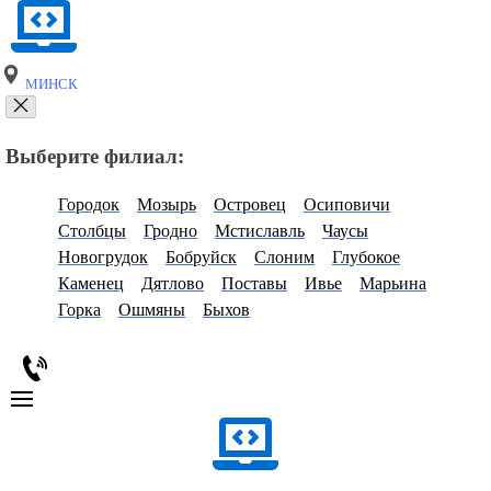
МИНСК
Выберите филиал:
Городок
Мозырь
Островец
Осиповичи
Столбцы
Гродно
Мстиславль
Чаусы
Новогрудок
Бобруйск
Слоним
Глубокое
Каменец
Дятлово
Поставы
Ивье
Марьина
Горка
Ошмяны
Быхов