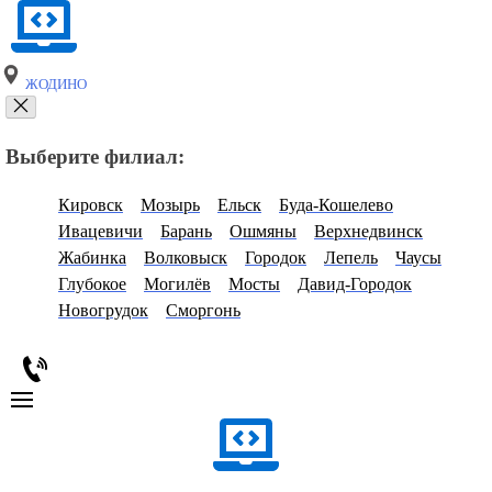
ЖОДИНО
Выберите филиал:
Кировск
Мозырь
Ельск
Буда-Кошелево
Ивацевичи
Барань
Ошмяны
Верхнедвинск
Жабинка
Волковыск
Городок
Лепель
Чаусы
Глубокое
Могилёв
Мосты
Давид-Городок
Новогрудок
Сморгонь