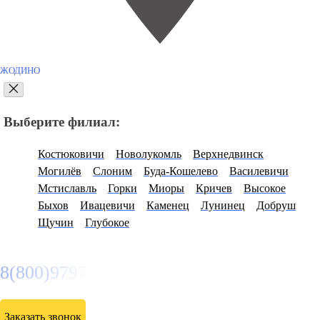
ЖОДИНО
Выберите филиал:
Костюковичи
Новолукомль
Верхнедвинск
Могилёв
Слоним
Буда-Кошелево
Василевичи
Мстиславль
Горки
Миоры
Кричев
Высокое
Быхов
Ивацевичи
Каменец
Лунинец
Добруш
Щучин
Глубокое
8(800)9797043
Заказать звонок