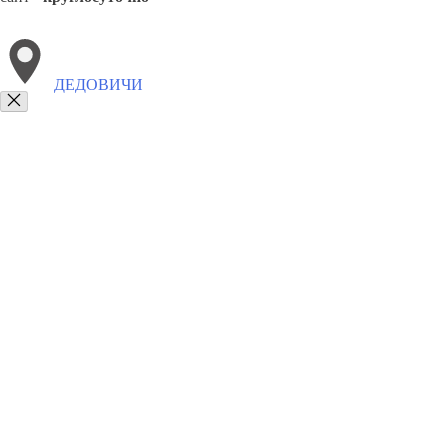
ДЕДОВИЧИ
Выберите филиал:
Идрица
Локня
Красногородское
Плюсса
Кунья
З
8(800)9797043
Заказать звонок
Курсы программирования в Дедовичах
Для кого
Цены
Сотрудничест