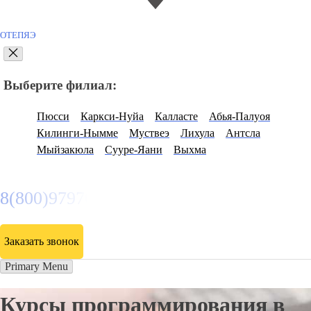
ОТЕПЯЭ
Выберите филиал:
Пюсси
Каркси-Нуйа
Калласте
Абья-Палуоя
Килинги-Нымме
Муствеэ
Лихула
Антсла
Мыйзакюла
Сууре-Яани
Выхма
8(800)9797043
Заказать звонок
Primary Menu
Курсы программирования в