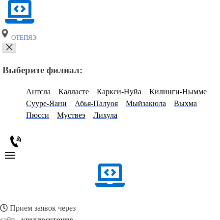
ОТЕПЯЭ
Выберите филиал:
Антсла
Калласте
Каркси-Нуйа
Килинги-Нымме
Сууре-Яани
Абья-Палуоя
Мыйзакюла
Выхма
Пюсси
Муствеэ
Лихула
Прием заявок через
сайт -
круглосуточно