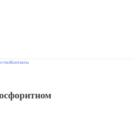
ество
Контакты
осфоритном