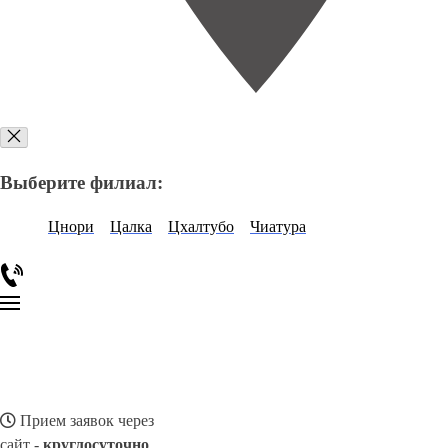
Выберите филиал:
Цнори
Цалка
Цхалтубо
Чиатура
Прием заявок через
сайт -
круглосуточно