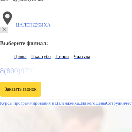
ЦАЛЕНДЖИХА
Выберите филиал:
Цалка
Цхалтубо
Цнори
Чиатура
8(800)9797043
Заказать звонок
Курсы программирования в Цаленджиха
Для кого
Цены
Сотрудничес