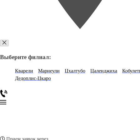
Выберите филиал:
Кварели
Марнеули
Цхалтубо
Цаленджиха
Кобулет
Дедоплис-Цкаро
Прием заявок через