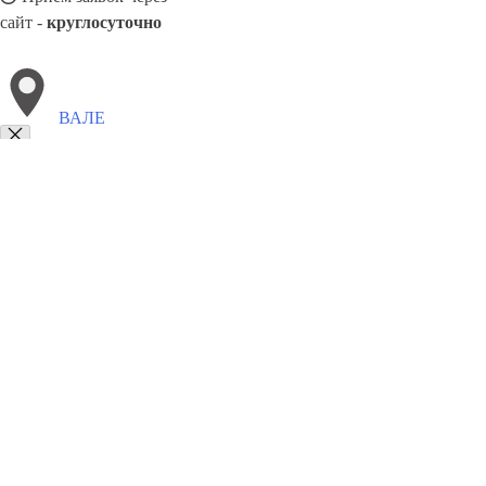
сайт -
круглосуточно
ВАЛЕ
Выберите филиал:
Дманиси
Цалка
Каспи
Сагареджо
Кварели
Руста
Ланчхути
8(800)9797043
Заказать звонок
Курсы программирования в Вале
Для кого
Цены
Сотрудничество
Кон