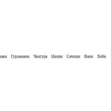
наки
Гурджаани
Чиатура
Цнори
Сачхере
Вани
Хоби