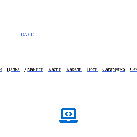
ВАЛЕ
и
Цалка
Дманиси
Каспи
Карели
Поти
Сагареджо
Се