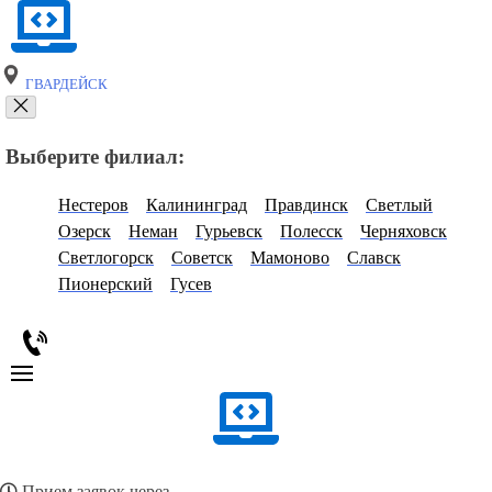
ГВАРДЕЙСК
Выберите филиал:
Нестеров
Калининград
Правдинск
Светлый
Озерск
Неман
Гурьевск
Полесск
Черняховск
Светлогорск
Советск
Мамоново
Славск
Пионерский
Гусев
Прием заявок через