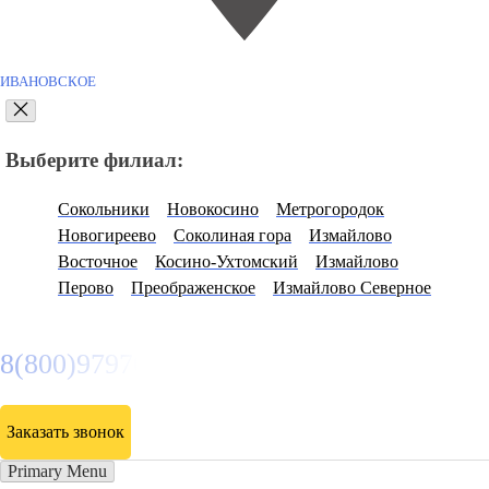
ИВАНОВСКОЕ
Выберите филиал:
Сокольники
Новокосино
Метрогородок
Новогиреево
Соколиная гора
Измайлово
Восточное
Косино-Ухтомский
Измайлово
Перово
Преображенское
Измайлово Северное
8(800)9797043
Заказать звонок
Primary Menu