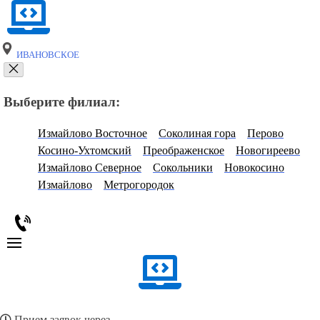
ИВАНОВСКОЕ
Выберите филиал:
Измайлово Восточное
Соколиная гора
Перово
Косино-Ухтомский
Преображенское
Новогиреево
Измайлово Северное
Сокольники
Новокосино
Измайлово
Метрогородок
Прием заявок через