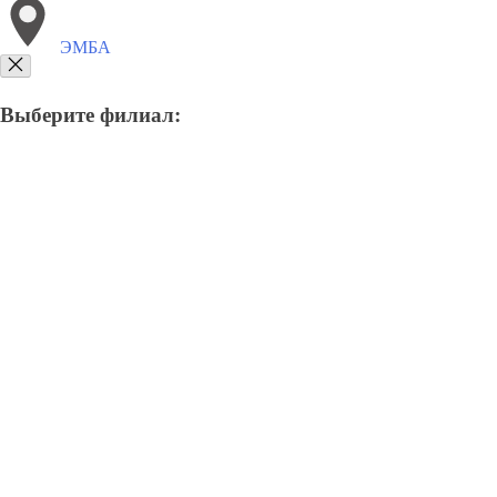
ЭМБА
Выберите филиал:
8(800)9797043
Заказать звонок
Курсы программирования в Эмба
Для кого
Цены
Сотрудничество
Кон
Курсы программирования в Э
Отправьте заявку в период действия акции!