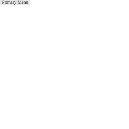
Primary Menu
Курсы программирования в
Риддер
Отправьте заявку в период действия акции!
и получите бонус.