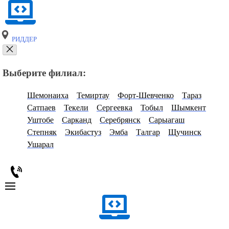
РИДДЕР
Выберите филиал:
Шемонаиха
Темиртау
Форт-Шевченко
Тараз
Сатпаев
Текели
Сергеевка
Тобыл
Шымкент
Уштобе
Сарканд
Серебрянск
Сарыагаш
Степняк
Экибастуз
Эмба
Талгар
Щучинск
Ушарал