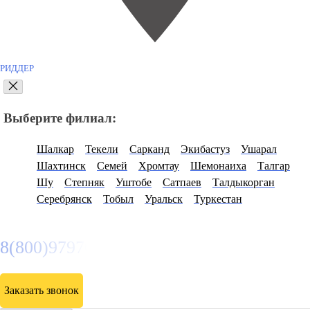
РИДДЕР
Выберите филиал:
Шалкар
Текели
Сарканд
Экибастуз
Ушарал
Шахтинск
Семей
Хромтау
Шемонаиха
Талгар
Шу
Степняк
Уштобе
Сатпаев
Талдыкорган
Серебрянск
Тобыл
Уральск
Туркестан
8(800)9797043
Заказать звонок