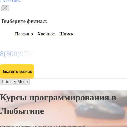
ЛЮБЫТИНО
Выберите филиал:
Парфино
Хвойное
Шимск
8(800)9797043
Заказать звонок
Primary Menu
Курсы программирования в
Любытине