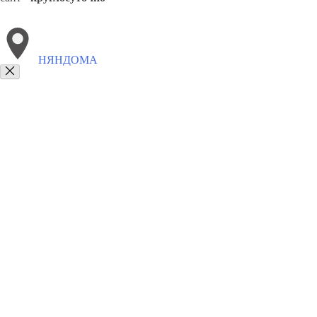
НЯНДОМА
Выберите филиал:
Онега
Шенкурск
Коноша
Сольвычегодск
Плесецк
8(800)9797043
Заказать звонок
Курсы программирования в Няндоме
Для кого
Цены
Сотрудничество