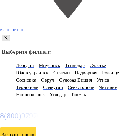
КОПЫЧИНЦЫ
Выберите филиал:
Лебедин
Миусинск
Теплодар
Счастье
Южноукраинск
Снятын
Надворная
Рожище
Сосновка
Овруч
Судовая Вишня
Угнев
Тернополь
Славутич
Севастополь
Чигирин
Нововолынск
Угледар
Токмак
8(800)9797043
Заказать звонок