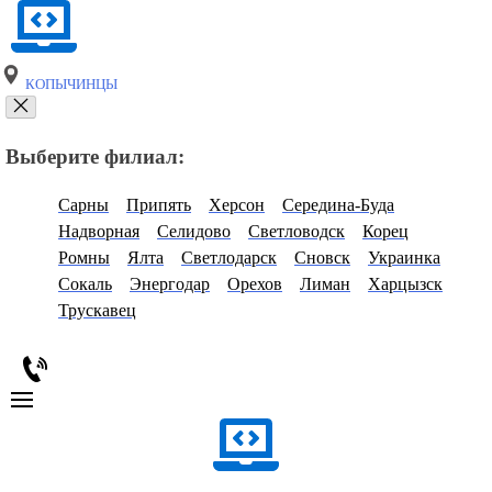
КОПЫЧИНЦЫ
Выберите филиал:
Сарны
Припять
Херсон
Середина-Буда
Надворная
Селидово
Светловодск
Корец
Ромны
Ялта
Светлодарск
Сновск
Украинка
Сокаль
Энергодар
Орехов
Лиман
Харцызск
Трускавец