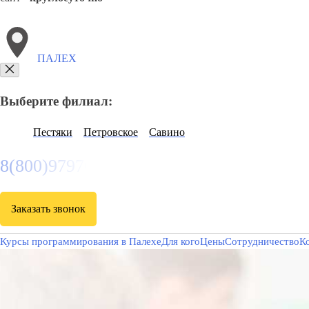
ПАЛЕХ
Выберите филиал:
Пестяки
Петровское
Савино
8(800)9797043
Заказать звонок
Курсы программирования в Палехе
Для кого
Цены
Сотрудничество
К