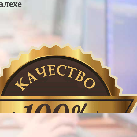
алехе