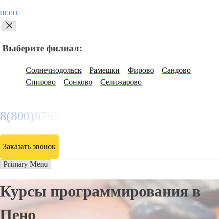
ПЕНО
Выберите филиал:
Солнечнодольск
Рамешки
Фирово
Сандово
Спирово
Сонково
Селижарово
8(800)9797043
Заказать звонок
Primary Menu
Курсы программирования в
Пено