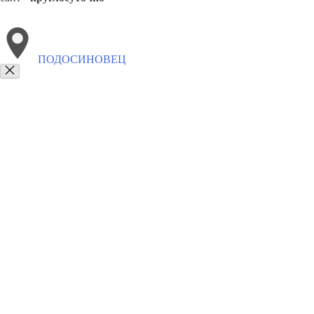
ПОДОСИНОВЕЦ
Выберите филиал:
Суна
Свеча
Фаленки
Юрья
Тужа
Санчурск
8(800)9797043
Заказать звонок
Курсы программирования в Подосиновце
Для кого
Цены
Сотрудниче