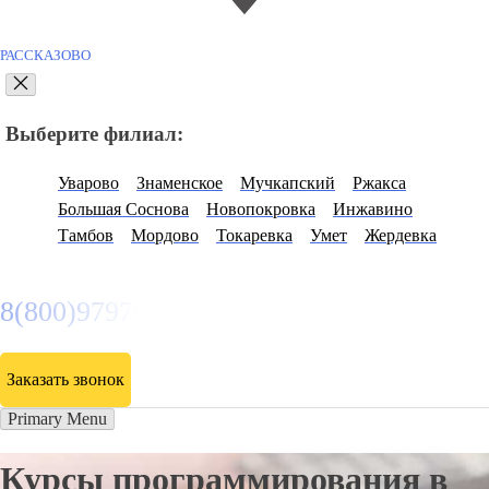
РАССКАЗОВО
Выберите филиал:
Уварово
Знаменское
Мучкапский
Ржакса
Большая Соснова
Новопокровка
Инжавино
Тамбов
Мордово
Токаревка
Умет
Жердевка
8(800)9797043
Заказать звонок
Primary Menu
Курсы программирования в