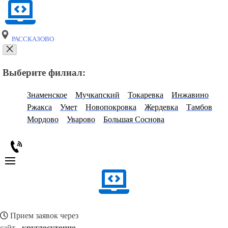
РАССКАЗОВО
Выберите филиал:
Знаменское
Мучкапский
Токаревка
Инжавино
Ржакса
Умет
Новопокровка
Жердевка
Тамбов
Мордово
Уварово
Большая Соснова
Прием заявок через
сайт -
круглосуточно