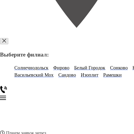
Выберите филиал:
Солнечнодольск
Фирово
Белый Городок
Сонково
Васильевский Мох
Сандово
Изоплит
Рамешки
Прием заявок через