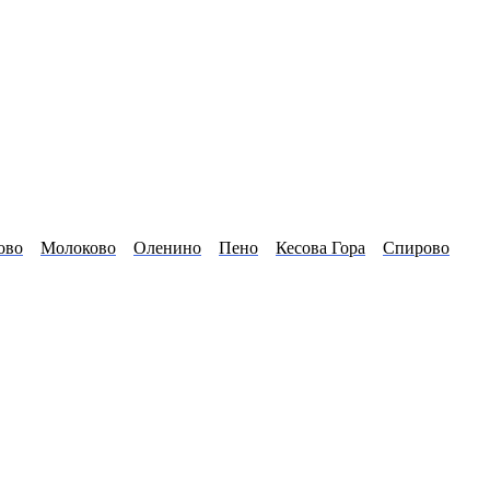
ово
Молоково
Оленино
Пено
Кесова Гора
Спирово