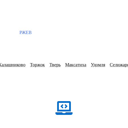
РЖЕВ
Калашниково
Торжок
Тверь
Максатиха
Удомля
Селижар