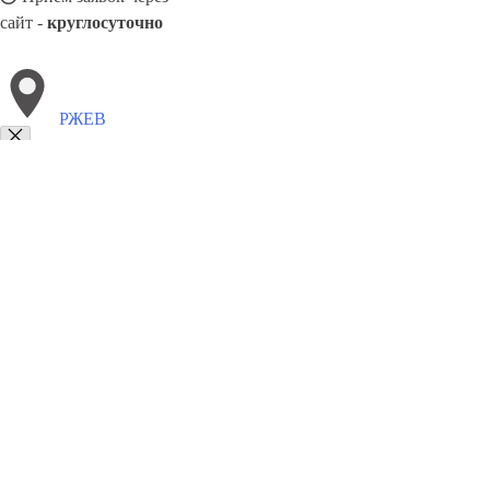
сайт -
круглосуточно
РЖЕВ
Выберите филиал:
Кесова Гора
Удомля
Тверь
Жарковский
Селижаров
Рамешки
Изоплит
Пено
Сонково
Оленино
8(800)9797043
Заказать звонок
Курсы программирования в Ржеве
Для кого
Цены
Сотрудничество
Ко