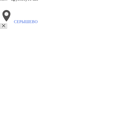
СЕРЫШЕВО
Выберите филиал:
Экимчан
8(800)9797043
Заказать звонок
Курсы программирования в Серышеве
Для кого
Цены
Сотрудничеств