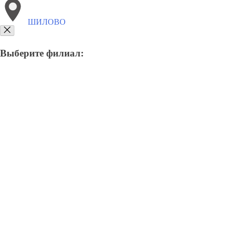
ШИЛОВО
Выберите филиал:
8(800)9797043
Заказать звонок
Курсы программирования в Шилове
Для кого
Цены
Сотрудничество
К
Курсы программирования в 
Отправьте заявку в период действия акции!