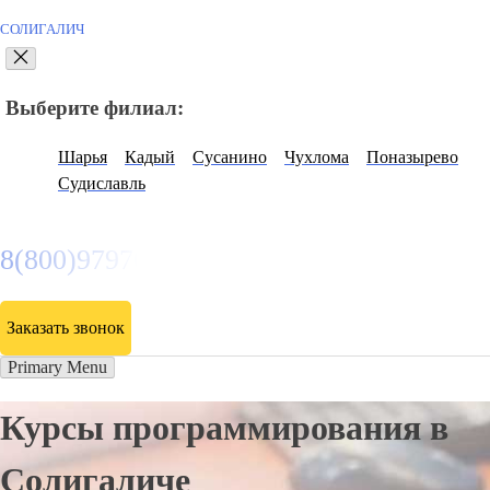
СОЛИГАЛИЧ
Выберите филиал:
Шарья
Кадый
Сусанино
Чухлома
Поназырево
Судиславль
8(800)9797043
Заказать звонок
Primary Menu
Курсы программирования в
Солигаличе