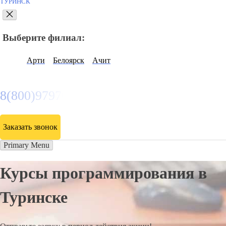
ТУРИНСК
Выберите филиал:
Арти
Белоярск
Ачит
8(800)9797043
Заказать звонок
Primary Menu
Курсы программирования в
Туринске