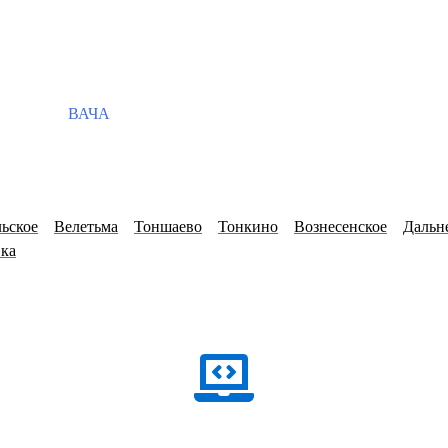
ВАЧА
ьское
Велетьма
Тоншаево
Тонкино
Вознесенское
Дальн
вка