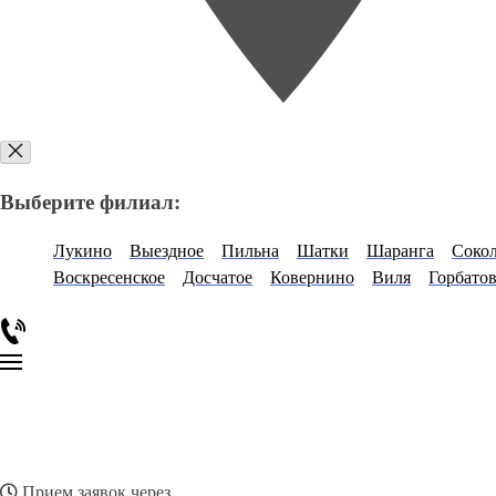
Выберите филиал:
Лукино
Выездное
Пильна
Шатки
Шаранга
Сокол
Воскресенское
Досчатое
Ковернино
Виля
Горбато
Прием заявок через