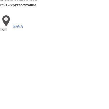
сайт -
круглосуточно
ВАЧА
Выберите филиал:
Тоншаево
Лукино
Воскресенское
Дальнее Констант
Тонкино
Сокольское
Сосновское
Вознесенское
Ко
8(800)9797043
Заказать звонок
Курсы программирования в Ваче
Для кого
Цены
Сотрудничество
Кон