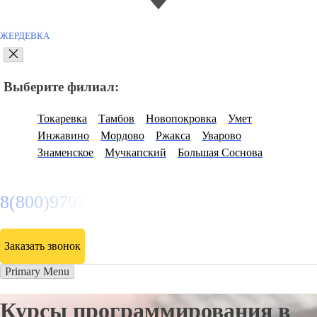
ЖЕРДЕВКА
Выберите филиал:
Токаревка
Тамбов
Новопокровка
Умет
Инжавино
Мордово
Ржакса
Уварово
Знаменское
Мучкапский
Большая Соснова
8(800)9797043
Заказать звонок
Primary Menu
Курсы программирования в