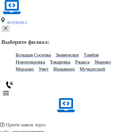
ЖЕРДЕВКА
Выберите филиал:
Большая Соснова
Знаменское
Тамбов
Новопокровка
Токаревка
Ржакса
Уварово
Мордово
Умет
Инжавино
Мучкапский
Прием заявок через
сайт -
круглосуточно