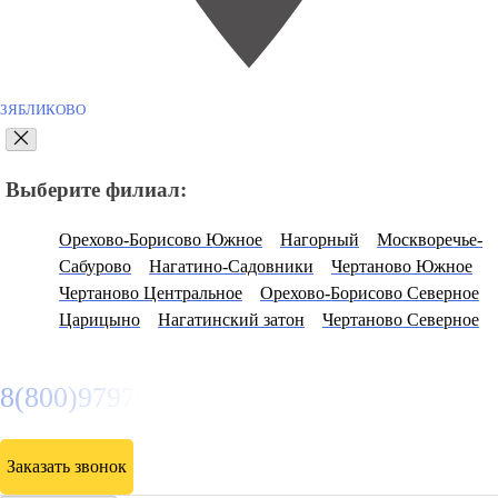
ЗЯБЛИКОВО
Выберите филиал:
Орехово-Борисово Южное
Нагорный
Москворечье-
Сабурово
Нагатино-Садовники
Чертаново Южное
Чертаново Центральное
Орехово-Борисово Северное
Царицыно
Нагатинский затон
Чертаново Северное
8(800)9797043
Заказать звонок