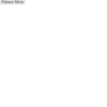
Primary Menu
Курсы программирования в
Зябликово
Отправьте заявку в период действия акции!
и получите бонус.