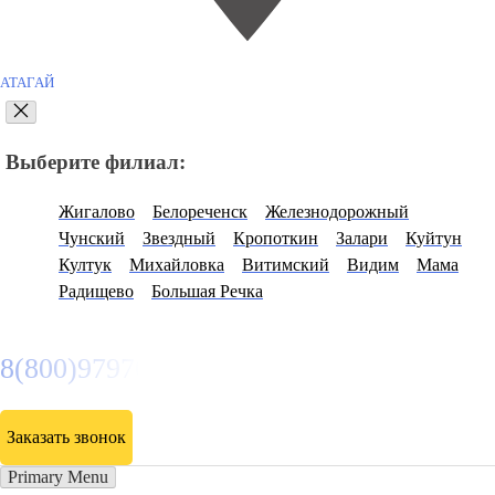
АТАГАЙ
Выберите филиал:
Жигалово
Белореченск
Железнодорожный
Чунский
Звездный
Кропоткин
Залари
Куйтун
Култук
Михайловка
Витимский
Видим
Мама
Радищево
Большая Речка
8(800)9797043
Заказать звонок
Primary Menu