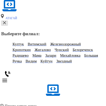
АТАГАЙ
Выберите филиал:
Култук
Витимский
Железнодорожный
Кропоткин
Жигалово
Чунский
Белореченск
Радищево
Мама
Залари
Михайловка
Большая
Речка
Видим
Куйтун
Звездный
Прием заявок через