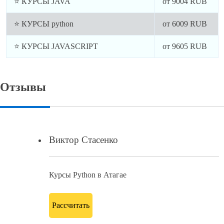
⭐ КУРСЫ JAVA
от
9004
RUB
⭐ КУРСЫ python
от
6009
RUB
⭐ КУРСЫ JAVASCRIPT
от
9605
RUB
Отзывы
Виктор Стасенко
Курсы Python в Атагае
Рассчитать