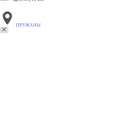
ПРУЖАНЫ
Выберите филиал:
Столин
Малорита
Каменец
Белоозерск
Жабинка
8(800)9797043
Заказать звонок
Курсы программирования в Пружанах
Для кого
Цены
Сотрудничеств