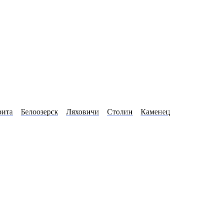
рита
Белоозерск
Ляховичи
Столин
Каменец