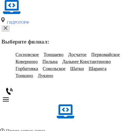
ГИДРОТОРФ
Выберите филиал:
Сосновское
Тоншаево
Досчатое
Первомайское
Ковернино
Пильна
Дальнее Константиново
Горбатовка
Сокольское
Шатки
Шаранга
Тонкино
Лукино
Прием заявок через