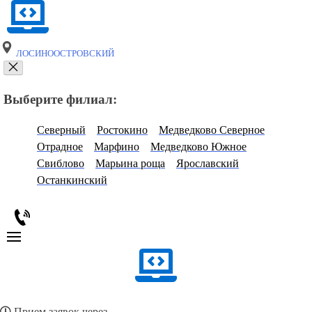
ЛОСИНООСТРОВСКИЙ
Выберите филиал:
Северный
Ростокино
Медведково Северное
Отрадное
Марфино
Медведково Южное
Свиблово
Марьина роща
Ярославский
Останкинский
Прием заявок через