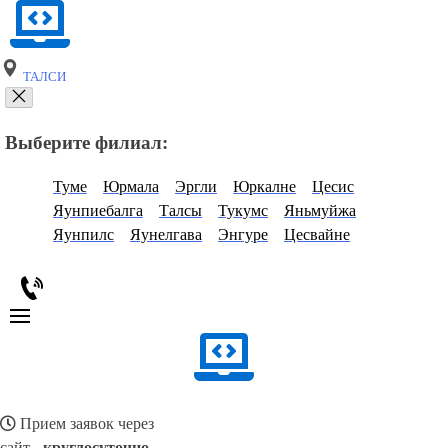
ТАЛСИ
Выберите филиал:
Туме
Юрмала
Эргли
Юркалне
Цесис
Яунпиебалга
Талсы
Тукумс
Яньмуйжа
Яунпилс
Яунелгава
Энгуре
Цесвайне
Прием заявок через
сайт -
круглосуточно