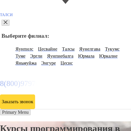
ТАЛСИ
Выберите филиал:
Яунпилс
Цесвайне
Талсы
Яунелгава
Тукумс
Туме
Эргли
Яунпиебалга
Юрмала
Юркалне
Яньмуйжа
Энгуре
Цесис
8(800)9797043
Заказать звонок
Primary Menu
Курсы программирования в