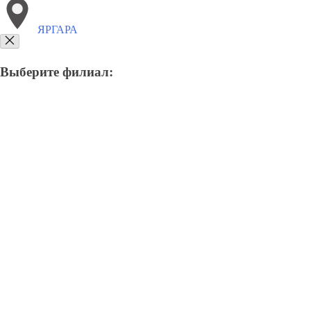
ЯРГАРА
Выберите филиал:
8(800)9797043
Заказать звонок
Курсы программирования в Яргара
Для кого
Цены
Сотрудничество
К
Курсы программирования в Я
Отправьте заявку в период действия акции!