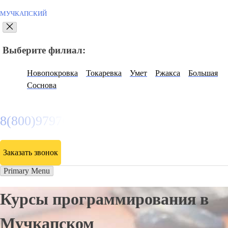
МУЧКАПСКИЙ
Выберите филиал:
Новопокровка
Токаревка
Умет
Ржакса
Большая
Соснова
8(800)9797043
Заказать звонок
Primary Menu
Курсы программирования в
Мучкапском