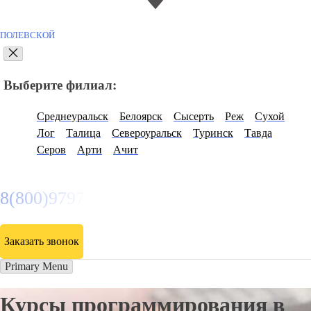
ПОЛЕВСКОЙ
Выберите филиал:
Среднеуральск
Белоярск
Сысерть
Реж
Сухой
Лог
Талица
Североуральск
Туринск
Тавда
Серов
Арти
Ачит
8(800)9797043
Заказать звонок
Primary Menu
Курсы программирования в