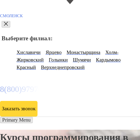
СМОЛЕНСК
Выберите филиал:
Хиславичи
Ярцево
Монастырщина
Холм-
Жирковский
Голынки
Шумячи
Кардымово
Красный
Верхнеднепровский
8(800)9797043
Заказать звонок
Primary Menu
Курсы программирования в