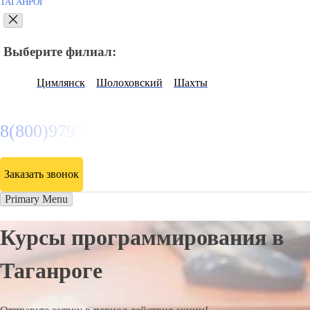
ТАГАНРОГ
Выберите филиал:
Цимлянск
Шолоховский
Шахты
8(800)9797043
Заказать звонок
Primary Menu
Курсы программирования в
Таганроге