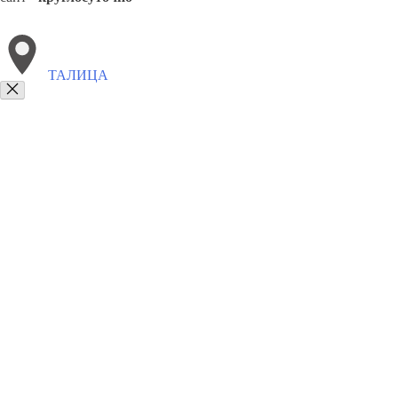
ТАЛИЦА
Выберите филиал:
Туринск
Ачит
Арти
Белоярск
8(800)9797043
Заказать звонок
Курсы программирования в Талице
Для кого
Цены
Сотрудничество
К