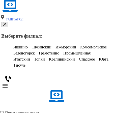
ТАШТАГОЛ
Выберите филиал:
Яшкино
Тяжинский
Ижморский
Комсомольское
Зеленогорск
Грамотеино
Промышленная
Итатский
Топки
Крапивинский
Спасское
Юрга
Тисуль
Прием заявок через