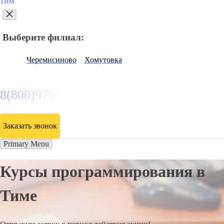
ТИМ
Выберите филиал:
Черемисиново
Хомутовка
8(800)9797043
Заказать звонок
Primary Menu
Курсы программирования в
Тиме