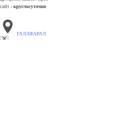
сайт -
круглосуточно
ГАЛЛЯАРАЛ
Выберите филиал:
Шафиркан
Сырдарья
Шурчи
Нурабад
Наманган
Янгиер
Шахрихан
Тинчлик
8(800)9797043
Заказать звонок
Курсы программирования в Галляарал
Для кого
Цены
Сотрудничеств