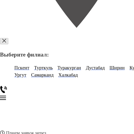
Выберите филиал:
Пскент
Турткуль
Туракурган
Дустабад
Ширин
К
Ургут
Самарканд
Халкабад
Прием заявок через