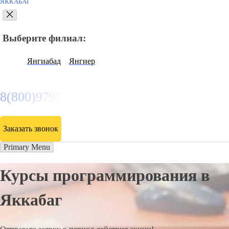
ЯККАБАГ
Выберите филиал:
Янгиабад
Янгиер
8(800)9797043
Заказать звонок
Primary Menu
Курсы программирования в
Яккабаг