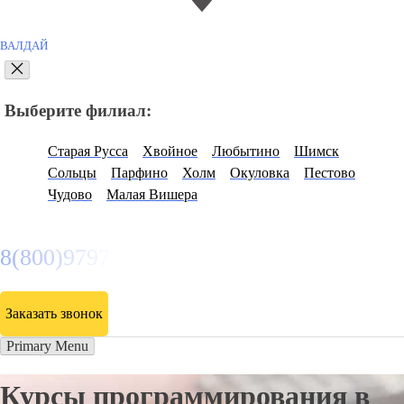
ВАЛДАЙ
Выберите филиал:
Старая Русса
Хвойное
Любытино
Шимск
Сольцы
Парфино
Холм
Окуловка
Пестово
Чудово
Малая Вишера
8(800)9797043
Заказать звонок
Primary Menu
Курсы программирования в