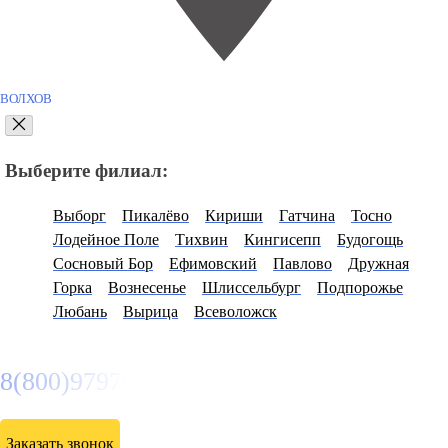
ВОЛХОВ
Выберите филиал:
Выборг
Пикалёво
Кириши
Гатчина
Тосно
Лодейное Поле
Тихвин
Кингисепп
Будогощь
Сосновый Бор
Ефимовский
Павлово
Дружная
Горка
Вознесенье
Шлиссельбург
Подпорожье
Любань
Вырица
Всеволожск
8(800)9797043
Заказать звонок