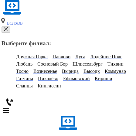
ВОЛХОВ
Выберите филиал:
Дружная Горка
Павлово
Луга
Лодейное Поле
Любань
Сосновый Бор
Шлиссельбург
Тихвин
Тосно
Вознесенье
Вырица
Высоцк
Коммунар
Гатчина
Пикалёво
Ефимовский
Кириши
Сланцы
Кингисепп