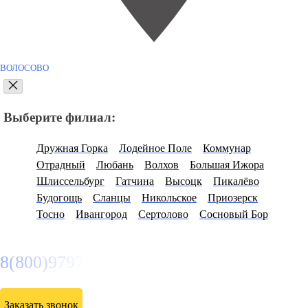
ВОЛОСОВО
Выберите филиал:
Дружная Горка
Лодейное Поле
Коммунар
Отрадный
Любань
Волхов
Большая Ижора
Шлиссельбург
Гатчина
Высоцк
Пикалёво
Будогощь
Сланцы
Никольское
Приозерск
Тосно
Ивангород
Сертолово
Сосновый Бор
8(800)9797043
Заказать звонок