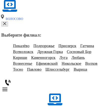
ВОЛОСОВО
Выберите филиал:
Пикалёво
Подпорожье
Приозерск
Гатчина
Всеволожск
Дружная Горка
Сосновый Бор
Кириши
Каменногорск
Луга
Любань
Вознесенье
Ефимовский
Никольское
Волхов
Тосно
Павлово
Шлиссельбург
Вырица