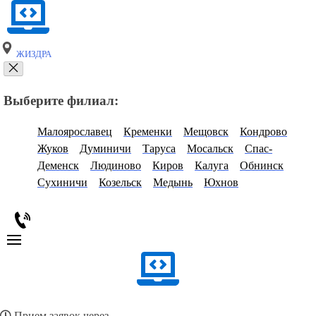
ЖИЗДРА
Выберите филиал:
Малоярославец
Кременки
Мещовск
Кондрово
Жуков
Думиничи
Таруса
Мосальск
Спас-
Деменск
Людиново
Киров
Калуга
Обнинск
Сухиничи
Козельск
Медынь
Юхнов
Прием заявок через