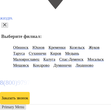
ЖИЗДРА
Выберите филиал:
Обнинск
Юхнов
Кременки
Козельск
Жуков
Таруса
Сухиничи
Киров
Медынь
Малоярославец
Калуга
Спас-Деменск
Мосальск
Мещовск
Кондрово
Думиничи
Людиново
8(800)9797043
Заказать звонок
Primary Menu