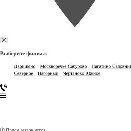
Выберите филиал:
Царицыно
Москворечье-Сабурово
Нагатино-Садовни
Северное
Нагорный
Чертаново Южное
Прием заявок через