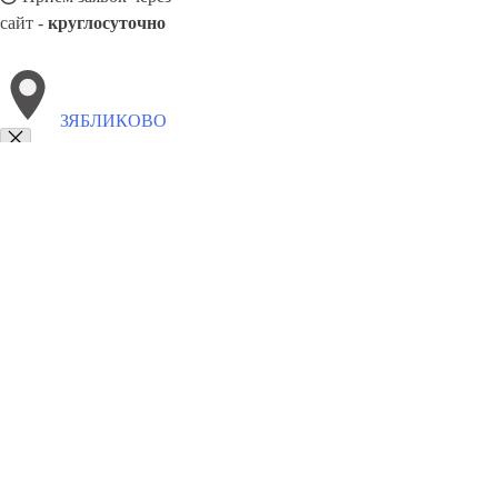
сайт -
круглосуточно
ЗЯБЛИКОВО
Выберите филиал:
Нагатинский затон
Царицыно
Чертаново Северное
Москворечье-Сабурово
Чертаново Южное
8(800)9797043
Заказать звонок
Курсы программирования в Зябликово
Для кого
Цены
Сотрудничеств