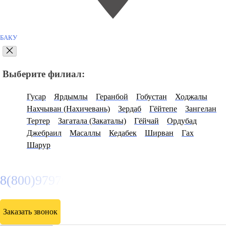
БАКУ
Выберите филиал:
Гусар
Ярдымлы
Геранбой
Гобустан
Ходжалы
Нахчыван (Нахичевань)
Зердаб
Гёйтепе
Зангелан
Тертер
Загатала (Закаталы)
Гёйчай
Ордубад
Джебраил
Масаллы
Кедабек
Ширван
Гах
Шарур
8(800)9797043
Заказать звонок