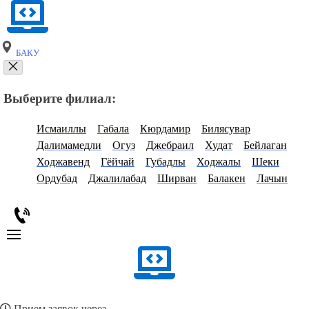
БАКУ
Выберите филиал:
Исмаиллы
Габала
Кюрдамир
Билясувар
Далимамедли
Огуз
Джебраил
Худат
Бейлаган
Ходжавенд
Гёйчай
Губадлы
Ходжалы
Шеки
Ордубад
Джалилабад
Ширван
Балакен
Лачын
Прием заявок через