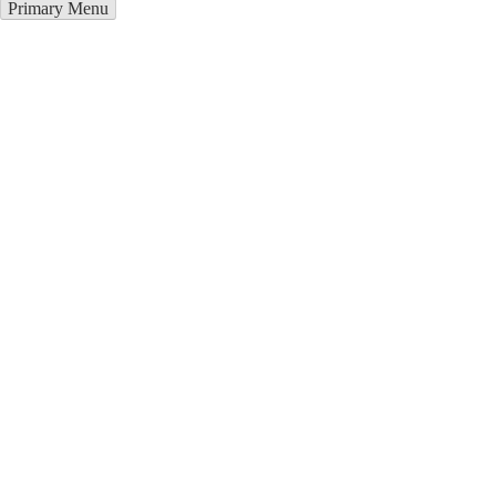
Primary Menu
Курсы программирования в
Баку
Отправьте заявку в период действия акции!
и получите бонус.